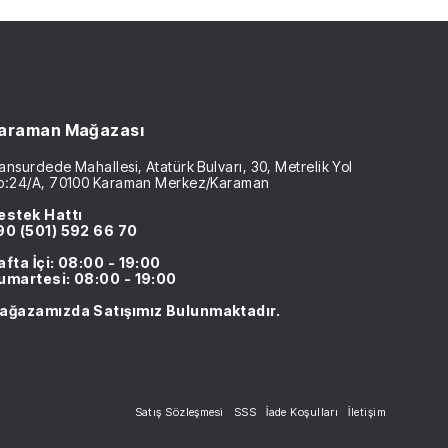
araman Mağazası
nsurdede Mahallesi, Atatürk Bulvarı, 30, Metrelik Yol
o:24/A, 70100 Karaman Merkez/Karaman
estek Hattı
90 (501) 592 66 70
afta İçi: 08:00 - 19:00
umartesi: 08:00 - 19:00
ağazamızda Satışımız Bulunmaktadır.
Satış Sözleşmesi
SSS
İade Koşulları
İletişim