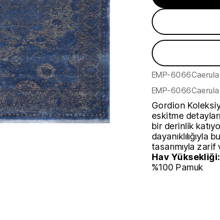
EMP-6066Caerul
EMP-6066Caerul
Gordion Koleksiy
eskitme detaylar
bir derinlik katıyo
dayanıklılığıyla 
tasarımıyla zarif 
Hav Yüksekliği
%100 Pamuk