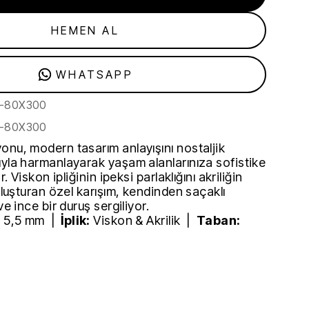
HEMEN AL
WHATSAPP
a-80X300
a-80X300
onu, modern tasarım anlayışını nostaljik
ıyla harmanlayarak yaşam alanlarınıza sofistike
r. Viskon ipliğinin ipeksi parlaklığını akriliğin
buluşturan özel karışım, kendinden saçaklı
ve ince bir duruş sergiliyor.
:
5,5 mm |
İplik:
Viskon & Akrilik |
Taban: