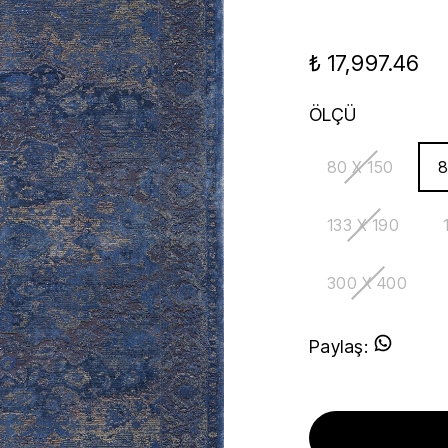
₺ 17,997.46
ÖLÇÜ
80 X 150
8
133 X 190
300 X 400
Paylaş
: