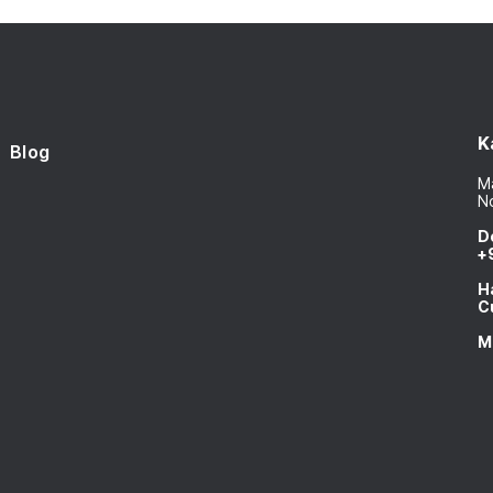
K
Blog
Ma
N
D
+
H
C
M