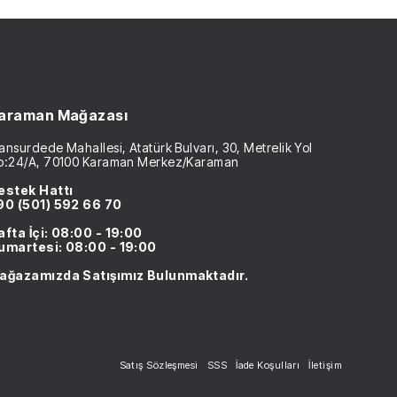
araman Mağazası
nsurdede Mahallesi, Atatürk Bulvarı, 30, Metrelik Yol
o:24/A, 70100 Karaman Merkez/Karaman
estek Hattı
90 (501) 592 66 70
afta İçi: 08:00 - 19:00
umartesi: 08:00 - 19:00
ağazamızda Satışımız Bulunmaktadır.
Satış Sözleşmesi
SSS
İade Koşulları
İletişim