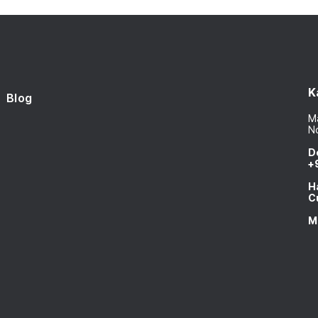
K
Blog
Ma
N
D
+
H
C
M