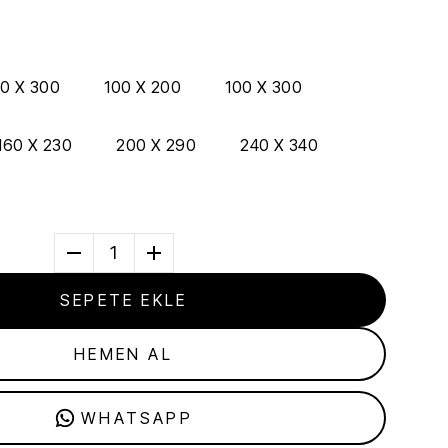
0 X 300
100 X 200
100 X 300
160 X 230
200 X 290
240 X 340
1
SEPETE EKLE
HEMEN AL
WHATSAPP