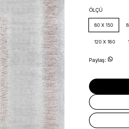
ÖLÇÜ
80 X 150
8
120 X 180
Paylaş
: