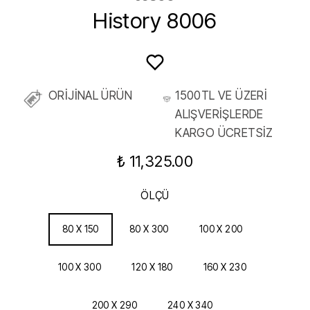
History 8006
ORİJİNAL ÜRÜN
1500TL VE ÜZERİ
ALIŞVERİŞLERDE
KARGO ÜCRETSİZ
₺ 11,325.00
ÖLÇÜ
80 X 150
80 X 300
100 X 200
100 X 300
120 X 180
160 X 230
200 X 290
240 X 340