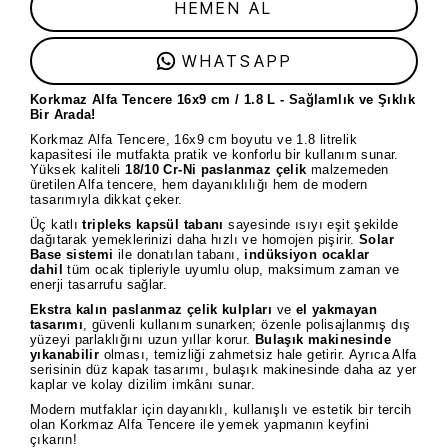
HEMEN AL
WHATSAPP
Korkmaz Alfa Tencere 16x9 cm / 1.8 L - Sağlamlık ve Şıklık
Bir Arada!
Korkmaz Alfa Tencere, 16x9 cm boyutu ve 1.8 litrelik
kapasitesi ile mutfakta pratik ve konforlu bir kullanım sunar.
Yüksek kaliteli
18/10 Cr-Ni paslanmaz çelik
malzemeden
üretilen Alfa tencere, hem dayanıklılığı hem de modern
tasarımıyla dikkat çeker.
Üç katlı
tripleks kapsül tabanı
sayesinde ısıyı eşit şekilde
dağıtarak yemeklerinizi daha hızlı ve homojen pişirir.
Solar
Base sistemi
ile donatılan tabanı,
indüksiyon ocaklar
dahil
tüm ocak tipleriyle uyumlu olup, maksimum zaman ve
enerji tasarrufu sağlar.
Ekstra kalın paslanmaz çelik kulpları
ve
el yakmayan
tasarımı
, güvenli kullanım sunarken; özenle polisajlanmış dış
yüzeyi parlaklığını uzun yıllar korur.
Bulaşık makinesinde
yıkanabilir
olması, temizliği zahmetsiz hale getirir. Ayrıca Alfa
serisinin düz kapak tasarımı, bulaşık makinesinde daha az yer
kaplar ve kolay dizilim imkânı sunar.
Modern mutfaklar için dayanıklı, kullanışlı ve estetik bir tercih
olan Korkmaz Alfa Tencere ile yemek yapmanın keyfini
çıkarın!