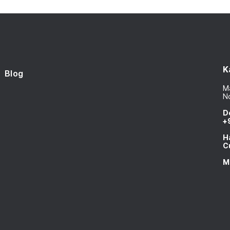
K
Blog
Ma
N
D
+
H
C
M