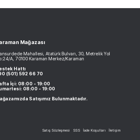
araman Mağazası
nsurdede Mahallesi, Atatürk Bulvarı, 30, Metrelik Yol
o:24/A, 70100 Karaman Merkez/Karaman
estek Hattı
90 (501) 592 66 70
afta İçi: 08:00 - 19:00
umartesi: 08:00 - 19:00
ağazamızda Satışımız Bulunmaktadır.
Satış Sözleşmesi
SSS
İade Koşulları
İletişim