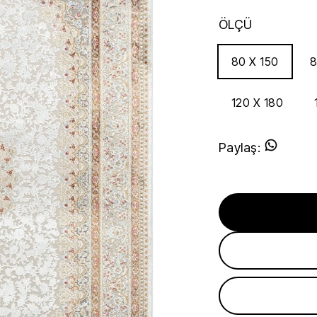
ÖLÇÜ
80 X 150
8
120 X 180
Paylaş
: