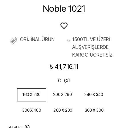
Noble 1021
ORİJİNAL ÜRÜN
1500TL VE ÜZERİ
ALIŞVERİŞLERDE
KARGO ÜCRETSİZ
₺ 41,716.11
ÖLÇÜ
160 X 230
200 X 290
240 X 340
300 X 400
200 X 200
300 X 300
Paylaş
: