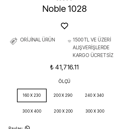
Noble 1028
ORİJİNAL ÜRÜN
1500TL VE ÜZERİ
ALIŞVERİŞLERDE
KARGO ÜCRETSİZ
₺ 41,716.11
ÖLÇÜ
160 X 230
200 X 290
240 X 340
300 X 400
200 X 200
300 X 300
Paylaş
: