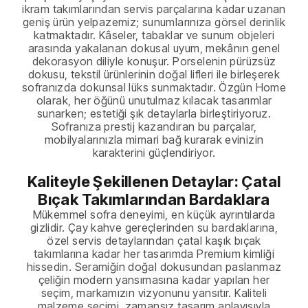
ikram takımlarından servis parçalarına kadar uzanan
geniş ürün yelpazemiz; sunumlarınıza görsel derinlik
katmaktadır. Kâseler, tabaklar ve sunum objeleri
arasında yakalanan dokusal uyum, mekânın genel
dekorasyon diliyle konuşur. Porselenin pürüzsüz
dokusu, tekstil ürünlerinin doğal lifleri ile birleşerek
sofranızda dokunsal lüks sunmaktadır. Özgün Home
olarak, her öğünü unutulmaz kılacak tasarımlar
sunarken; estetiği şık detaylarla birleştiriyoruz.
Sofranıza prestij kazandıran bu parçalar,
mobilyalarınızla mimari bağ kurarak evinizin
karakterini güçlendiriyor.
Kaliteyle Şekillenen Detaylar: Çatal
Bıçak Takımlarından Bardaklara
Mükemmel sofra deneyimi, en küçük ayrıntılarda
gizlidir. Çay kahve gereçlerinden su bardaklarına,
özel servis detaylarından çatal kaşık bıçak
takımlarına kadar her tasarımda Premium kimliği
hissedin. Seramiğin doğal dokusundan paslanmaz
çeliğin modern yansımasına kadar yapılan her
seçim, markamızın vizyonunu yansıtır. Kaliteli
malzeme seçimi, zamansız tasarım anlayışıyla