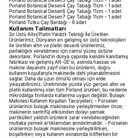
Porland Botanical Desen3 Çay Tabağı 11cm - 1 adet
Porland Botanical Desen4 Çay Tabağı 11cm - 1 adet
Porland Botanical Desen6 Çay Tabağı 11cm - 1 adet
Porland Botanical Desen7 Çay Tabağı 11cm - 1 adet
Porland Tutku Çay Bardağı - 6 adet
Kullanım Talimatları
Sır Üstü Altın/Platin Yaldızlı Tekniği İle Üretilen
Ürünlerimiz, Dünyanın en gelişmiş sır üstü teknolojileri
ile üretilen altın ve platin desenli ürünlerimiz,
parlaklığını verebilmesi için camsı yüzey üstüne
dekorlanır. Porland'ın dünya çapında kendini kanıtlamış
fabrikası ve gelişmiş AR-GE'si, aslında hassas ve
makine dayanımı zayıf olan bu ürünlerin, doğru
kullanım koşullarıyla makinede dahi yıkanabilmesini
sağlar. Daha da uzun ömürlü olması için elde
yıkayabilirsiniz. Üretiminde yüzde yüz gerçek altın ve
platin kullanılmış olan tüm Porland ürünleri, bu nedenle
mikrodalga fırınlarda kullanıma uygun değildir. Bulaşık
Makinesi Kullanım Koşulları Tavsiyeleri; - Porselen
ürünlerinizi bulaşık makinesine yerleştirmeden önce;
makinenin santrifüj etkisinden dolayı yemek
partikülleri yaldızlı ürünlere zarar verebileceğinden
mutlaka yemek artıklarından arındırılmalıdır. - Porselen
ürünlerinizi bulaşık makinesine yerleştirilirken,
boşaltırken veya kullanım esnasında istiflerken bir