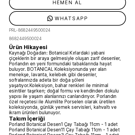
HEMEN AL
WHATSAPP
PRL-8682449500024
8682449500024
Ürün Hikayesi
Kaynağı Doğadan: Botanical Kırlardaki yabani
çiçeklerin bir araya gelmesiyle oluşan zarif desenler,
Porlandın en yeni formundaki tabaklarında hayat
buluyor. BOTANICAL Koleksiyonunda yer alan
menekşe, lavanta, kelebek gibi desenler,
sofralarınızda adeta bir doğa şöleni
yaşatıyor.Koleksiyon, bahar renkleri ile minimal
esintiler taşırken; doğal formu ve kendinden dokulu
yapısı ile yaşam alanlarınızı canlandırıyor. Porlandın
özel reçetesi ile Alumilite Porselen olarak üretilen
koleksiyonda, günlük yemek servisleri, kahvaltı ve
ikram ürünleri bulunuyor.
Takım İçeriği
Porland Botanical Desen1 Çay Tabağı 11cm - 1 adet
Porland Botanical Desen11 Çay Tabağı 11cm - 1 adet