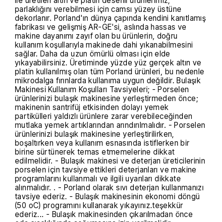
ile üretilen altın ve platin desenli ürünlerimiz,
parlaklığını verebilmesi için camsı yüzey üstüne
dekorlanır. Porland'ın dünya çapında kendini kanıtlamış
fabrikası ve gelişmiş AR-GE'si, aslında hassas ve
makine dayanımı zayıf olan bu ürünlerin, doğru
kullanım koşullarıyla makinede dahi yıkanabilmesini
sağlar. Daha da uzun ömürlü olması için elde
yıkayabilirsiniz. Üretiminde yüzde yüz gerçek altın ve
platin kullanılmış olan tüm Porland ürünleri, bu nedenle
mikrodalga fırınlarda kullanıma uygun değildir. Bulaşık
Makinesi Kullanım Koşulları Tavsiyeleri; - Porselen
ürünlerinizi bulaşık makinesine yerleştirmeden önce;
makinenin santrifüj etkisinden dolayı yemek
partikülleri yaldızlı ürünlere zarar verebileceğinden
mutlaka yemek artıklarından arındırılmalıdır. - Porselen
ürünlerinizi bulaşık makinesine yerleştirilirken,
boşaltırken veya kullanım esnasında istiflerken bir
birine sürtünerek temas etmemelerine dikkat
edilmelidir. - Bulaşık makinesi ve deterjan üreticilerinin
porselen için tavsiye ettikleri deterjanları ve makine
programlarını kullanmalı ve ilgili uyarıları dikkate
alınmalıdır. . - Porland olarak sıvı deterjan kullanmanızı
tavsiye ederiz. - Bulaşık makinesinin ekonomi döngü
(50 oC) programını kullanarak yıkayınız.teşekkür
ederiz... - Bulaşık makinesinden çıkarılmadan önce