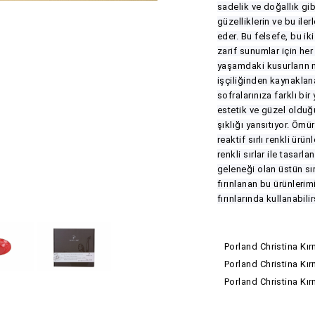
sadelik ve doğallık gib
güzelliklerin ve bu il
eder. Bu felsefe, bu i
zarif sunumlar için her 
yaşamdaki kusurların m
işçiliğinden kaynaklan
sofralarınıza farklı bi
estetik ve güzel olduğ
şıklığı yansıtıyor. Öm
reaktif sırlı renkli ürü
renkli sırlar ile tasarl
geleneği olan üstün sır 
fırınlanan bu ürünlerim
fırınlarında kullanabilir
Porland Christina Kı
Porland Christina Kı
Porland Christina Kı