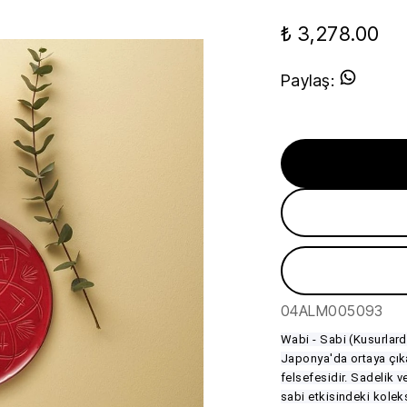
₺ 3,278.00
Paylaş
:
04ALM005093
Wabi - Sabi (Kusurlard
Japonya'da ortaya çık
felsefesidir. Sadelik 
sabi etkisindeki kolek