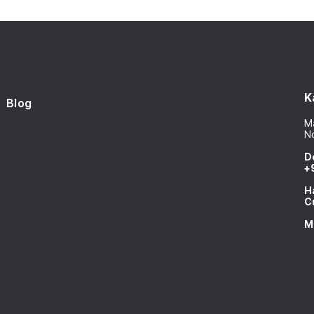
K
Blog
Ma
N
D
+
H
C
M