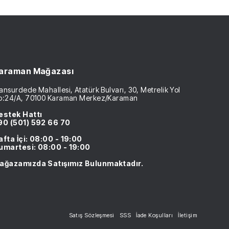
araman Mağazası
nsurdede Mahallesi, Atatürk Bulvarı, 30, Metrelik Yol
o:24/A, 70100 Karaman Merkez/Karaman
estek Hattı
90 (501) 592 66 70
afta İçi: 08:00 - 19:00
umartesi: 08:00 - 19:00
ağazamızda Satışımız Bulunmaktadır.
Satış Sözleşmesi
SSS
İade Koşulları
İletişim