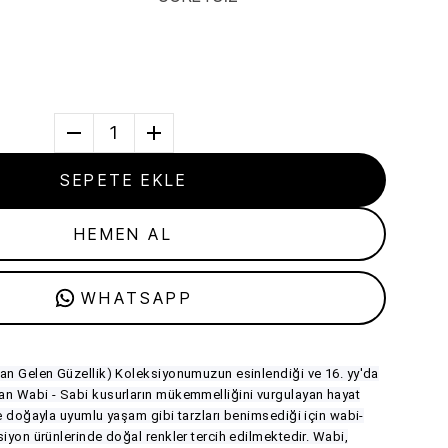
1
SEPETE EKLE
HEMEN AL
WHATSAPP
an Gelen Güzellik) Koleksiyonumuzun esinlendiği ve 16. yy'da
an Wabi - Sabi kusurların mükemmelliğini vurgulayan hayat
ve doğayla uyumlu yaşam gibi tarzları benimsediği için wabi-
siyon ürünlerinde doğal renkler tercih edilmektedir. Wabi,