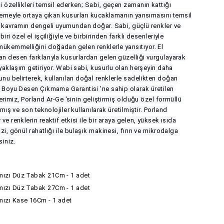
i özellikleri temsil ederken; Sabi, geçen zamanın kattığı
erlemeyle ortaya çıkan kusurları kucaklamanın yansımasını temsil
ki kavramın dengeli uyumundan doğar. Sabi, güçlü renkler ve
biri özel el işçiliğiyle ve birbirinden farklı desenleriyle
ükemmelliğini doğadan gelen renklerle yansıtıyor. El
an desen farklarıyla kusurlardan gelen güzelliği vurgulayarak
r yaklaşım getiriyor. Wabi sabi, kusurlu olan herşeyin daha
unu belirterek, kullanılan doğal renklerle sadelikten doğan
ür Boyu Desen Çıkmama Garantisi 'ne sahip olarak üretilen
nlerimiz, Porland Ar-Ge 'sinin geliştirmiş olduğu özel formüllü
anmış ve son teknolojiler kullanılarak üretilmiştir. Porland
ve renklerin reaktif etkisi ile bir araya gelen, yüksek ısıda
izi, gönül rahatlığı ile bulaşık makinesi, fırın ve mikrodalga
siniz.
rmızı Düz Tabak 21Cm - 1 adet
rmızı Düz Tabak 27Cm - 1 adet
rmızı Kase 16Cm - 1 adet