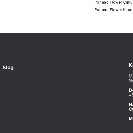
Porland Flower Çuku
Porland Flower Kase
K
Blog
Ma
N
D
+
H
C
M