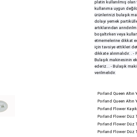
platin kullanılmış olan
kullanıma uygun değildi
ürünlerinizi bulaşık m
dolayı yemek partiküll
artıklarından arındırılm
boşaltırken veya kulla
etmemelerine dikkat edi
için tavsiye ettikleri d
dikkate alınmalıdır. . -
Bulaşık makinesinin e
ederiz... - Bulaşık ma
verilmelidir.
Porland Queen Altın 
Porland Queen Altın 
Porland Flower Kayı
Porland Flower Düz 
Porland Flower Düz 
Porland Flower Düz 