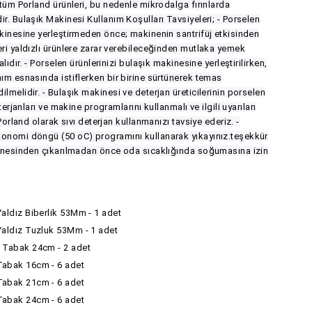
 tüm Porland ürünleri, bu nedenle mikrodalga fırınlarda
r. Bulaşık Makinesi Kullanım Koşulları Tavsiyeleri; - Porselen
akinesine yerleştirmeden önce; makinenin santrifüj etkisinden
eri yaldızlı ürünlere zarar verebileceğinden mutlaka yemek
alıdır. - Porselen ürünlerinizi bulaşık makinesine yerleştirilirken,
nım esnasında istiflerken bir birine sürtünerek temas
lmelidir. - Bulaşık makinesi ve deterjan üreticilerinin porselen
eterjanları ve makine programlarını kullanmalı ve ilgili uyarıları
 Porland olarak sıvı deterjan kullanmanızı tavsiye ederiz. -
konomi döngü (50 oC) programını kullanarak yıkayınız.teşekkür
kinesinden çıkarılmadan önce oda sıcaklığında soğumasına izin
Yaldız Biberlik 53Mm - 1 adet
Yaldız Tuzluk 53Mm - 1 adet
k Tabak 24cm - 2 adet
Tabak 16cm - 6 adet
Tabak 21cm - 6 adet
Tabak 24cm - 6 adet