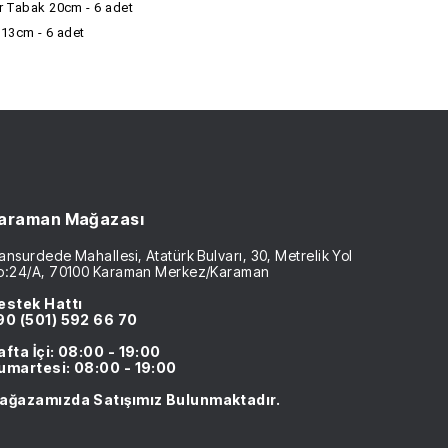
r Tabak 20cm - 6 adet
 13cm - 6 adet
araman Mağazası
nsurdede Mahallesi, Atatürk Bulvarı, 30, Metrelik Yol
o:24/A, 70100 Karaman Merkez/Karaman
estek Hattı
90 (501) 592 66 70
afta İçi: 08:00 - 19:00
umartesi: 08:00 - 19:00
ağazamızda Satışımız Bulunmaktadır.