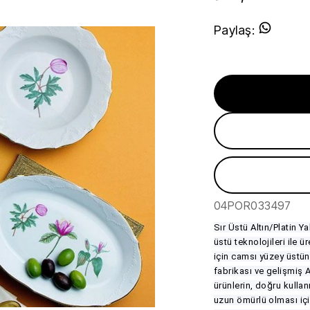
Paylaş
:
04POR033497
Sır Üstü Altın/Platin Y
üstü teknolojileri ile ü
için camsı yüzey üstün
fabrikası ve gelişmiş 
ürünlerin, doğru kulla
uzun ömürlü olması içi