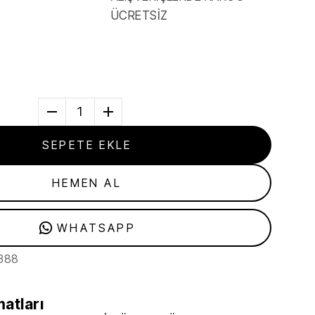
ÜCRETSİZ
1
SEPETE EKLE
HEMEN AL
WHATSAPP
388
matları