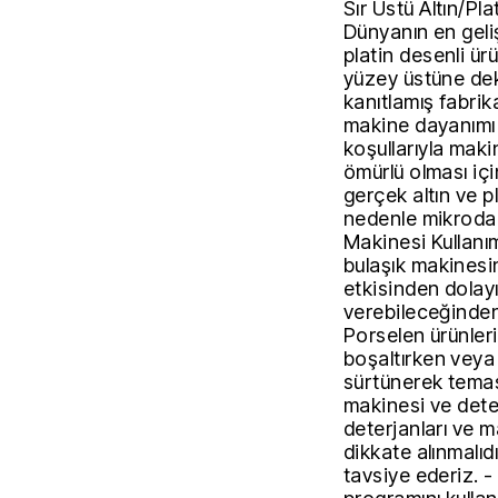
Sır Üstü Altın/Pla
Dünyanın en gelişm
platin desenli ürü
yüzey üstüne dek
kanıtlamış fabrik
makine dayanımı z
koşullarıyla mak
ömürlü olması içi
gerçek altın ve p
nedenle mikrodalg
Makinesi Kullanım
bulaşık makinesi
etkisinden dolayı
verebileceğinden 
Porselen ürünleri
boşaltırken veya 
sürtünerek temas
makinesi ve deter
deterjanları ve ma
dikkate alınmalıdı
tavsiye ederiz. 