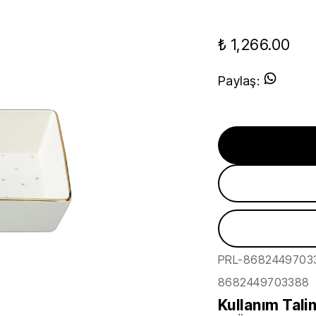
₺ 1,266.00
Paylaş
:
PRL-8682449703
8682449703388
Kullanım Tali