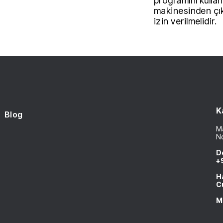
programını kullan
makinesinden çı
izin verilmelidir.
K
Blog
Ma
N
D
+
H
C
M