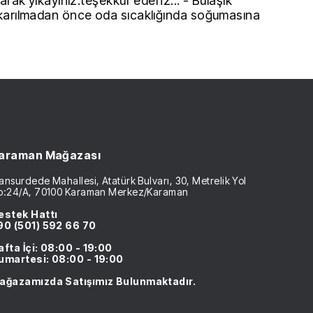
arak yıkayınız.teşekkür ederiz... - Bulaşık
karılmadan önce oda sıcaklığında soğumasına
araman Mağazası
nsurdede Mahallesi, Atatürk Bulvarı, 30, Metrelik Yol
o:24/A, 70100 Karaman Merkez/Karaman
estek Hattı
90 (501) 592 66 70
afta İçi: 08:00 - 19:00
umartesi: 08:00 - 19:00
ağazamızda Satışımız Bulunmaktadır.