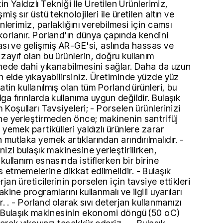
tin Yaldızlı Tekniği İle Üretilen Ürünlerimiz,
iş sır üstü teknolojileri ile üretilen altın ve
nlerimiz, parlaklığını verebilmesi için camsı
orlanır. Porland'ın dünya çapında kendini
ası ve gelişmiş AR-GE'si, aslında hassas ve
ayıf olan bu ürünlerin, doğru kullanım
inede dahi yıkanabilmesini sağlar. Daha da uzun
n elde yıkayabilirsiniz. Üretiminde yüzde yüz
latin kullanılmış olan tüm Porland ürünleri, bu
a fırınlarda kullanıma uygun değildir. Bulaşık
 Koşulları Tavsiyeleri; - Porselen ürünlerinizi
ne yerleştirmeden önce; makinenin santrifüj
 yemek partikülleri yaldızlı ürünlere zarar
mutlaka yemek artıklarından arındırılmalıdır. -
nizi bulaşık makinesine yerleştirilirken,
kullanım esnasında istiflerken bir birine
 etmemelerine dikkat edilmelidir. - Bulaşık
jan üreticilerinin porselen için tavsiye ettikleri
kine programlarını kullanmalı ve ilgili uyarıları
r. . - Porland olarak sıvı deterjan kullanmanızı
- Bulaşık makinesinin ekonomi döngü (50 oC)