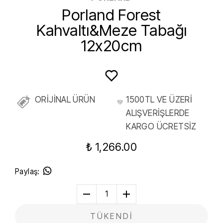
Porland Forest
Kahvaltı&Meze Tabağı
12x20cm
ORİJİNAL ÜRÜN
1500TL VE ÜZERİ
ALIŞVERİŞLERDE
KARGO ÜCRETSİZ
₺ 1,266.00
Paylaş
:
1
TÜKENDİ