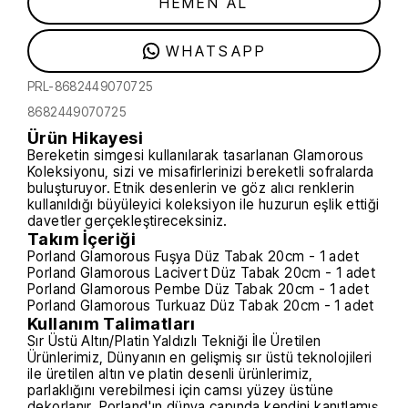
HEMEN AL
WHATSAPP
PRL-8682449070725
8682449070725
Ürün Hikayesi
Bereketin simgesi kullanılarak tasarlanan Glamorous
Koleksiyonu, sizi ve misafirlerinizi bereketli sofralarda
buluşturuyor. Etnik desenlerin ve göz alıcı renklerin
kullanıldığı büyüleyici koleksiyon ile huzurun eşlik ettiği
davetler gerçekleştireceksiniz.
Takım İçeriği
Porland Glamorous Fuşya Düz Tabak 20cm - 1 adet
Porland Glamorous Lacivert Düz Tabak 20cm - 1 adet
Porland Glamorous Pembe Düz Tabak 20cm - 1 adet
Porland Glamorous Turkuaz Düz Tabak 20cm - 1 adet
Kullanım Talimatları
Sır Üstü Altın/Platin Yaldızlı Tekniği İle Üretilen
Ürünlerimiz, Dünyanın en gelişmiş sır üstü teknolojileri
ile üretilen altın ve platin desenli ürünlerimiz,
parlaklığını verebilmesi için camsı yüzey üstüne
dekorlanır. Porland'ın dünya çapında kendini kanıtlamış