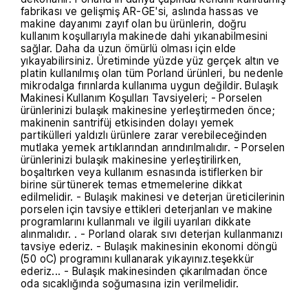
fabrikası ve gelişmiş AR-GE'si, aslında hassas ve
makine dayanımı zayıf olan bu ürünlerin, doğru
kullanım koşullarıyla makinede dahi yıkanabilmesini
sağlar. Daha da uzun ömürlü olması için elde
yıkayabilirsiniz. Üretiminde yüzde yüz gerçek altın ve
platin kullanılmış olan tüm Porland ürünleri, bu nedenle
mikrodalga fırınlarda kullanıma uygun değildir. Bulaşık
Makinesi Kullanım Koşulları Tavsiyeleri; - Porselen
ürünlerinizi bulaşık makinesine yerleştirmeden önce;
makinenin santrifüj etkisinden dolayı yemek
partikülleri yaldızlı ürünlere zarar verebileceğinden
mutlaka yemek artıklarından arındırılmalıdır. - Porselen
ürünlerinizi bulaşık makinesine yerleştirilirken,
boşaltırken veya kullanım esnasında istiflerken bir
birine sürtünerek temas etmemelerine dikkat
edilmelidir. - Bulaşık makinesi ve deterjan üreticilerinin
porselen için tavsiye ettikleri deterjanları ve makine
programlarını kullanmalı ve ilgili uyarıları dikkate
alınmalıdır. . - Porland olarak sıvı deterjan kullanmanızı
tavsiye ederiz. - Bulaşık makinesinin ekonomi döngü
(50 oC) programını kullanarak yıkayınız.teşekkür
ederiz... - Bulaşık makinesinden çıkarılmadan önce
oda sıcaklığında soğumasına izin verilmelidir.