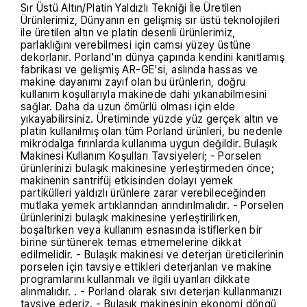
Sır Üstü Altın/Platin Yaldızlı Tekniği İle Üretilen
Ürünlerimiz, Dünyanın en gelişmiş sır üstü teknolojileri
ile üretilen altın ve platin desenli ürünlerimiz,
parlaklığını verebilmesi için camsı yüzey üstüne
dekorlanır. Porland'ın dünya çapında kendini kanıtlamış
fabrikası ve gelişmiş AR-GE'si, aslında hassas ve
makine dayanımı zayıf olan bu ürünlerin, doğru
kullanım koşullarıyla makinede dahi yıkanabilmesini
sağlar. Daha da uzun ömürlü olması için elde
yıkayabilirsiniz. Üretiminde yüzde yüz gerçek altın ve
platin kullanılmış olan tüm Porland ürünleri, bu nedenle
mikrodalga fırınlarda kullanıma uygun değildir. Bulaşık
Makinesi Kullanım Koşulları Tavsiyeleri; - Porselen
ürünlerinizi bulaşık makinesine yerleştirmeden önce;
makinenin santrifüj etkisinden dolayı yemek
partikülleri yaldızlı ürünlere zarar verebileceğinden
mutlaka yemek artıklarından arındırılmalıdır. - Porselen
ürünlerinizi bulaşık makinesine yerleştirilirken,
boşaltırken veya kullanım esnasında istiflerken bir
birine sürtünerek temas etmemelerine dikkat
edilmelidir. - Bulaşık makinesi ve deterjan üreticilerinin
porselen için tavsiye ettikleri deterjanları ve makine
programlarını kullanmalı ve ilgili uyarıları dikkate
alınmalıdır. . - Porland olarak sıvı deterjan kullanmanızı
tavsiye ederiz. - Bulaşık makinesinin ekonomi döngü