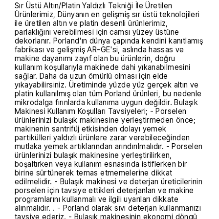
Sır Üstü Altın/Platin Yaldızlı Tekniği İle Üretilen
Ürünlerimiz, Dünyanın en gelişmiş sır üstü teknolojileri
ile üretilen altın ve platin desenli ürünlerimiz,
parlaklığını verebilmesi için camsı yüzey üstüne
dekorlanır. Porland'ın dünya çapında kendini kanıtlamış
fabrikası ve gelişmiş AR-GE'si, aslında hassas ve
makine dayanımı zayıf olan bu ürünlerin, doğru
kullanım koşullarıyla makinede dahi yıkanabilmesini
sağlar. Daha da uzun ömürlü olması için elde
yıkayabilirsiniz. Üretiminde yüzde yüz gerçek altın ve
platin kullanılmış olan tüm Porland ürünleri, bu nedenle
mikrodalga fırınlarda kullanıma uygun değildir. Bulaşık
Makinesi Kullanım Koşulları Tavsiyeleri; - Porselen
ürünlerinizi bulaşık makinesine yerleştirmeden önce;
makinenin santrifüj etkisinden dolayı yemek
partikülleri yaldızlı ürünlere zarar verebileceğinden
mutlaka yemek artıklarından arındırılmalıdır. - Porselen
ürünlerinizi bulaşık makinesine yerleştirilirken,
boşaltırken veya kullanım esnasında istiflerken bir
birine sürtünerek temas etmemelerine dikkat
edilmelidir. - Bulaşık makinesi ve deterjan üreticilerinin
porselen için tavsiye ettikleri deterjanları ve makine
programlarını kullanmalı ve ilgili uyarıları dikkate
alınmalıdır. . - Porland olarak sıvı deterjan kullanmanızı
tavsiye ederiz. - Bulaşık makinesinin ekonomi döngü