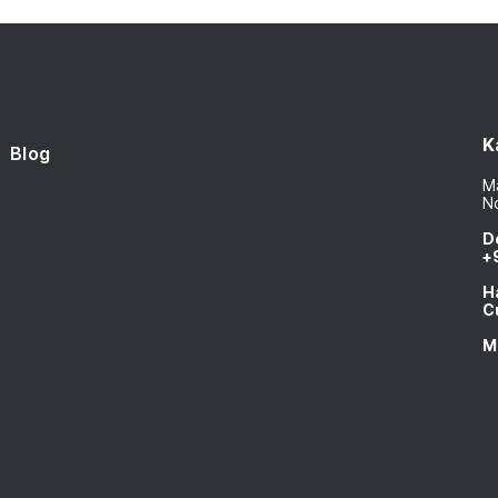
K
Blog
Ma
N
D
+
H
C
M