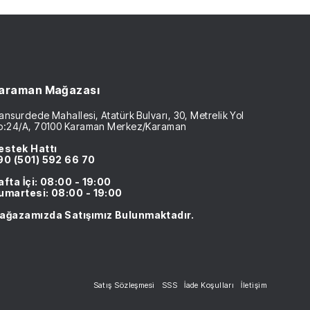
araman Mağazası
nsurdede Mahallesi, Atatürk Bulvarı, 30, Metrelik Yol
o:24/A, 70100 Karaman Merkez/Karaman
estek Hattı
90 (501) 592 66 70
afta İçi: 08:00 - 19:00
umartesi: 08:00 - 19:00
ağazamızda Satışımız Bulunmaktadır.
Satış Sözleşmesi
SSS
İade Koşulları
İletişim