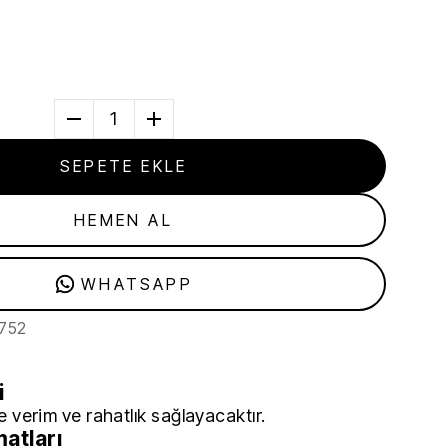
1
SEPETE EKLE
HEMEN AL
WHATSAPP
752
i
 verim ve rahatlık sağlayacaktır.
matları