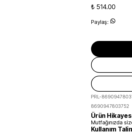
₺ 514.00
Paylaş
:
PRL-8690947803
8690947803752
Ürün Hikayes
Mutfağınızda size
Kullanım Tali