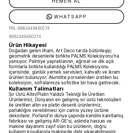
HEMEN AL
WHATSAPP
PRL-8682449460274
8682449460274
Ürün Hikayesi
Doğadan gelen ilham, Art Deco tarzla bütünleşip;
geometrik desenlerle birlikte PALMS Koleksiyonu'na
yansıyor. Palmiye yapraklarının, eğrisel ve dik açılı
formlarla birlikte kullanıldığı PALMS Koleksiyonu
içerisinde, günlük yemek servisleri, kahvaltı ve ikram
ürünleri bulunuyor. Alumilite porselenden üretilen bu
koleksiyon, sofralarınıza sofistike bir hava getirecek.
Kullanım Talimatları
Sır Üstü Altın/Platin Yaldızlı Tekniği İle Üretilen
Ürünlerimiz, Dünyanın en gelişmiş sır üstü teknolojileri
ile üretilen altın ve platin desenli ürünlerimiz,
parlaklığını verebilmesi için camsı yüzey üstüne
dekorlanır. Porland'ın dünya çapında kendini kanıtlamış
fabrikası ve gelişmiş AR-GE'si, aslında hassas ve
makine dayanımı zayıf olan bu ürünlerin, doğru
kullanım koşullarıyla makinede dahi yıkanabilmesini