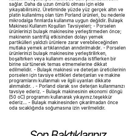
sağlar. Daha da uzun ömürlü olması için elde
yıkayabilirsiniz. Üretiminde yüzde yüz gerçek altın ve
platin kullanılmış olan tüm Porland ürünleri, bu nedenle
mikrodalga fırınlarda kullanıma uygun değildir. Bulaşık
Makinesi Kullanım Koşulları Tavsiyeleri; - Porselen
ürünlerinizi bulaşık makinesine yerleştirmeden önce;
makinenin santrifüj etkisinden dolayı yemek
partikülleri yaldızlı ürünlere zarar verebileceğinden
mutlaka yemek artıklarından arındırılmalıdır. - Porselen
ürünlerinizi bulaşık makinesine yerleştirilirken,
boşaltırken veya kullanım esnasında istiflerken bir
birine sürtünerek temas etmemelerine dikkat
edilmelidir. - Bulaşık makinesi ve deterjan üreticilerinin
porselen için tavsiye ettikleri deterjanları ve makine
programlarını kullanmalı ve ilgili uyarıları dikkate
alınmalıdır. . - Porland olarak sıvı deterjan kullanmanızı
tavsiye ederiz. - Bulaşık makinesinin ekonomi döngü
(50 oC) programını kullanarak yıkayınız.teşekkür
ederiz... - Bulaşık makinesinden çıkarılmadan önce
oda sıcaklığında soğumasına izin verilmelidir.
Son Baktıklarınız