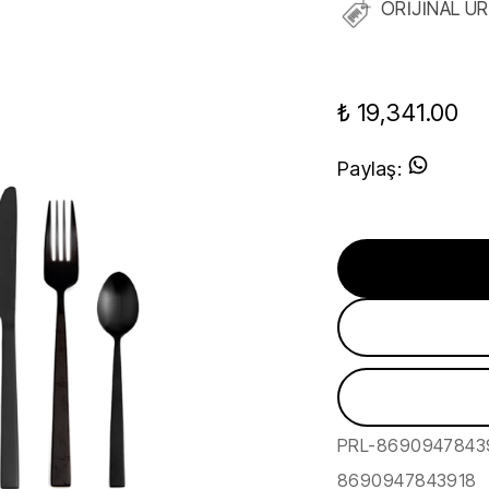
ORİJİNAL Ü
₺ 19,341.00
Paylaş
:
PRL-8690947843
8690947843918