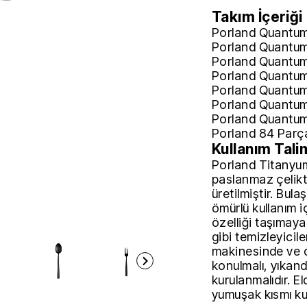
Takım İçeriği
Porland Quantum
Porland Quantum 
Porland Quantum 
Porland Quantum 
Porland Quantum
Porland Quantum
Porland Quantum
Porland 84 Parça
Kullanım Tali
Porland Titanyum
paslanmaz çelikt
üretilmiştir. Bu
ömürlü kullanım i
özelliği taşımaya
gibi temizleyicile
makinesinde ve d
konulmalı, yıkan
kurulanmalıdır. E
yumuşak kısmı kull