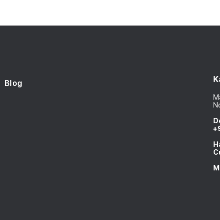
K
Blog
Ma
N
D
+
H
C
M