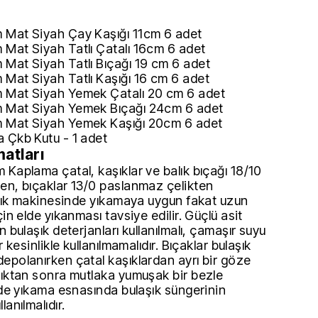
 Mat Siyah Çay Kaşığı 11cm 6 adet
Mat Siyah Tatlı Çatalı 16cm 6 adet
Mat Siyah Tatlı Bıçağı 19 cm 6 adet
Mat Siyah Tatlı Kaşığı 16 cm 6 adet
 Mat Siyah Yemek Çatalı 20 cm 6 adet
 Mat Siyah Yemek Bıçağı 24cm 6 adet
 Mat Siyah Yemek Kaşığı 20cm 6 adet
 Çkb Kutu - 1 adet
matları
 Kaplama çatal, kaşıklar ve balık bıçağı 18/10
en, bıçaklar 13/0 paslanmaz çelikten
laşık makinesinde yıkamaya uygun fakat uzun
çin elde yıkanması tavsiye edilir. Güçlü asit
n bulaşık deterjanları kullanılmalı, çamaşır suyu
r kesinlikle kullanılmamalıdır. Bıçaklar bulaşık
epolanırken çatal kaşıklardan ayrı bir göze
dıktan sonra mutlaka yumuşak bir bezle
lde yıkama esnasında bulaşık süngerinin
anılmalıdır.