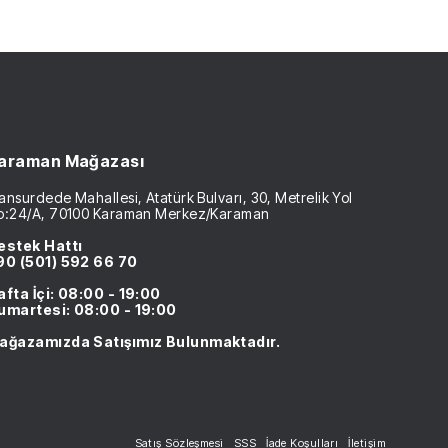
araman Mağazası
nsurdede Mahallesi, Atatürk Bulvarı, 30, Metrelik Yol
o:24/A, 70100 Karaman Merkez/Karaman
estek Hattı
90 (501) 592 66 70
afta İçi: 08:00 - 19:00
umartesi: 08:00 - 19:00
ağazamızda Satışımız Bulunmaktadır.
Satış Sözleşmesi
SSS
İade Koşulları
İletişim