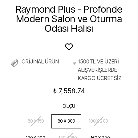
Raymond Plus - Profonde
Modern Salon ve Oturma
Odası Halısı
ORİJİNAL ÜRÜN
1500TL VE ÜZERİ
ALIŞVERİŞLERDE
KARGO ÜCRETSİZ
₺ 7,558.74
ÖLÇÜ
80 X 150
80 X 300
100 X 200