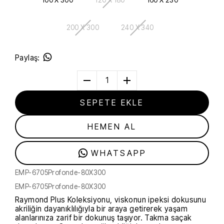
100 X 300
120 X 180
160 X 230
200 X 300
240 X 340
Paylaş
:
1
SEPETE EKLE
HEMEN AL
WHATSAPP
EMP-6705Profonde-80X300
EMP-6705Profonde-80X300
Raymond Plus Koleksiyonu, viskonun ipeksi dokusunu
akriliğin dayanıklılığıyla bir araya getirerek yaşam
alanlarınıza zarif bir dokunuş taşıyor. Takma saçak