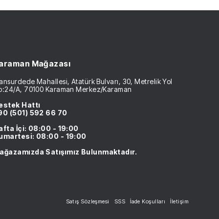
araman Mağazası
nsurdede Mahallesi, Atatürk Bulvarı, 30, Metrelik Yol
o:24/A, 70100 Karaman Merkez/Karaman
estek Hattı
90 (501) 592 66 70
afta İçi: 08:00 - 19:00
umartesi: 08:00 - 19:00
ağazamızda Satışımız Bulunmaktadır.
Satış Sözleşmesi
SSS
İade Koşulları
İletişim