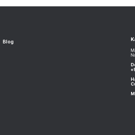
K
Blog
Ma
N
D
+
H
C
M