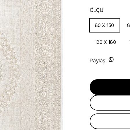
ÖLÇÜ
80 X 150
8
120 X 180
Paylaş
: