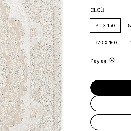
ÖLÇÜ
80 X 150
8
120 X 180
Paylaş
: