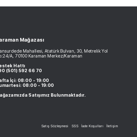
araman Mağazası
nsurdede Mahallesi, Atatürk Bulvarı, 30, Metrelik Yol
o:24/A, 70100 Karaman Merkez/Karaman
estek Hattı
90 (501) 592 66 70
afta İçi: 08:00 - 19:00
umartesi: 08:00 - 19:00
ağazamızda Satışımız Bulunmaktadır.
Satış Sözleşmesi
SSS
İade Koşulları
İletişim