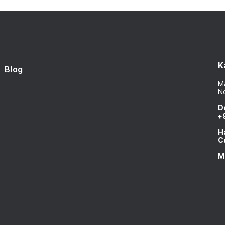
K
Blog
Ma
N
D
+
H
C
M