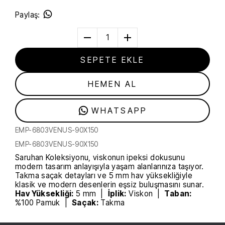
Paylaş
:
1
SEPETE EKLE
HEMEN AL
WHATSAPP
EMP-6803VENUS-90X150
EMP-6803VENUS-90X150
Saruhan Koleksiyonu, viskonun ipeksi dokusunu
modern tasarım anlayışıyla yaşam alanlarınıza taşıyor.
Takma saçak detayları ve 5 mm hav yüksekliğiyle
klasik ve modern desenlerin eşsiz buluşmasını sunar.
Hav Yüksekliği:
5 mm |
İplik:
Viskon |
Taban:
%100 Pamuk |
Saçak:
Takma