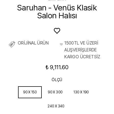
Saruhan - Venüs Klasik
Salon Halısı
ORİJİNAL ÜRÜN
1500TL VE ÜZERİ
ALIŞVERİŞLERDE
KARGO ÜCRETSİZ
₺ 9,111.60
ÖLÇÜ
90 X 150
90 X 300
130 X 190
240 X 340