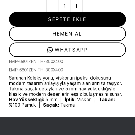
1
SEPETE EKLE
HEMEN AL
WHATSAPP
EMP-6801ZENITH-300X400
EMP-6801ZENITH-300X400
Saruhan Koleksiyonu, viskonun ipeksi dokusunu
modern tasarım anlayışıyla yaşam alanlarınıza taşıyor.
Takma saçak detayları ve 5 mm hav yüksekliğiyle
klasik ve modern desenlerin eşsiz buluşmasını sunar.
Hav Yüksekliği:
5 mm |
İplik:
Viskon |
Taban:
%100 Pamuk |
Saçak:
Takma