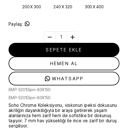
200 X 300
240 X 320
300 X 400
Paylaş
:
1
SEPETE EKLE
HEMEN AL
WHATSAPP
EMP-5201Dijon-80X150
EMP-5201Dijon-80X150
Soho Chrome Koleksiyonu, viskonun ipeksi dokusunu
akriliğin dayanıklılığıyla bir araya getirerek yaşam
alanlarınıza hem zarif hem de sofistike bir dokunuş
taşıyor. 7 mm hav yüksekliği ile ince ve zarif bir duruş
sergiliyor.