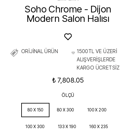
Soho Chrome - Dijon
Modern Salon Halısı
ORİJİNAL ÜRÜN
1500TL VE ÜZERİ
ALIŞVERİŞLERDE
KARGO ÜCRETSİZ
₺ 7,808.05
ÖLÇÜ
80 X 150
80 X 300
100 X 200
100 X 300
133 X 190
160 X 235