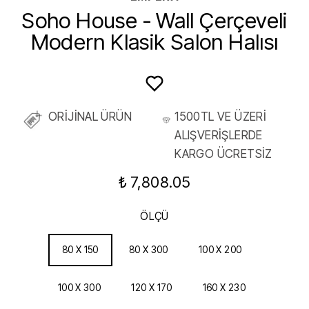
Soho House - Wall Çerçeveli
Modern Klasik Salon Halısı
ORİJİNAL ÜRÜN
1500TL VE ÜZERİ
ALIŞVERİŞLERDE
KARGO ÜCRETSİZ
₺ 7,808.05
ÖLÇÜ
80 X 150
80 X 300
100 X 200
100 X 300
120 X 170
160 X 230