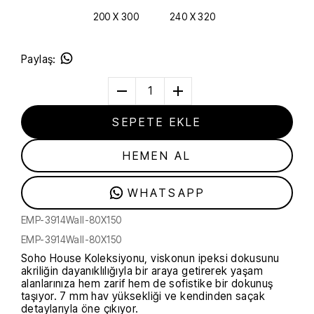
200 X 300
240 X 320
Paylaş
:
1
SEPETE EKLE
HEMEN AL
WHATSAPP
EMP-3914Wall-80X150
EMP-3914Wall-80X150
Soho House Koleksiyonu, viskonun ipeksi dokusunu
akriliğin dayanıklılığıyla bir araya getirerek yaşam
alanlarınıza hem zarif hem de sofistike bir dokunuş
taşıyor. 7 mm hav yüksekliği ve kendinden saçak
detaylarıyla öne çıkıyor.