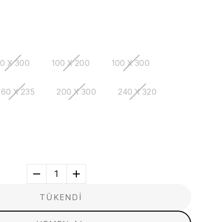
0 X 300
100 X 200
100 X 300
160 X 235
200 X 300
240 X 320
1
TÜKENDİ