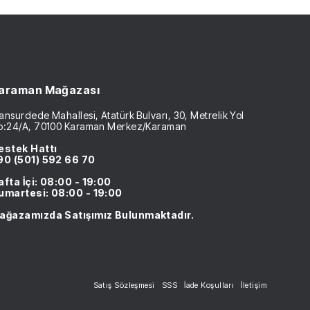
araman Mağazası
nsurdede Mahallesi, Atatürk Bulvarı, 30, Metrelik Yol
o:24/A, 70100 Karaman Merkez/Karaman
estek Hattı
90 (501) 592 66 70
afta İçi: 08:00 - 19:00
umartesi: 08:00 - 19:00
ağazamızda Satışımız Bulunmaktadır.
Satış Sözleşmesi
SSS
İade Koşulları
İletişim