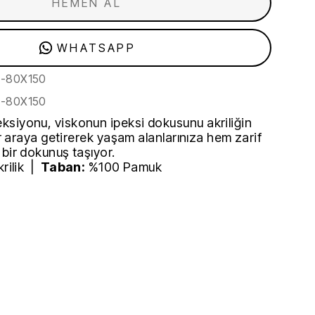
HEMEN AL
WHATSAPP
y-80X150
y-80X150
siyonu, viskonun ipeksi dokusunu akriliğin
bir araya getirerek yaşam alanlarınıza hem zarif
 bir dokunuş taşıyor.
rilik |
Taban:
%100 Pamuk