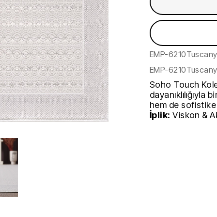
EMP-6210Tuscan
EMP-6210Tuscan
Soho Touch Kolek
dayanıklılığıyla 
hem de sofistike
İplik:
Viskon & Ak