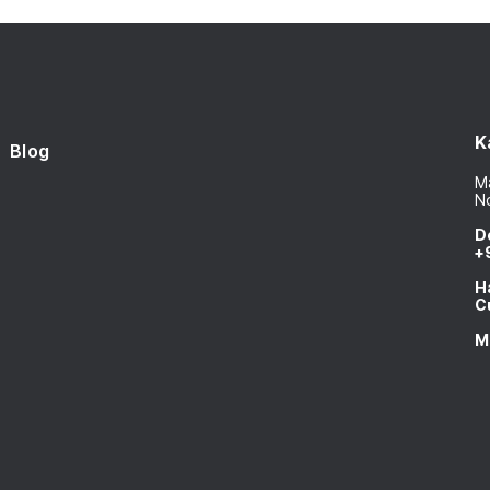
K
Blog
Ma
N
D
+
H
C
M