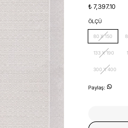
₺ 7,397.10
ÖLÇÜ
80 X 150
8
133 X 190
300 X 400
Paylaş
: