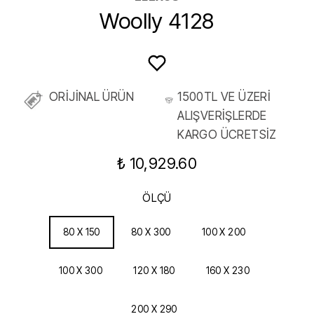
Woolly 4128
ORİJİNAL ÜRÜN
1500TL VE ÜZERİ
ALIŞVERİŞLERDE
KARGO ÜCRETSİZ
₺ 10,929.60
ÖLÇÜ
80 X 150
80 X 300
100 X 200
100 X 300
120 X 180
160 X 230
200 X 290